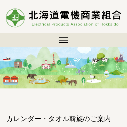
Skip
to
content
カレンダー・タオル斡旋のご案内